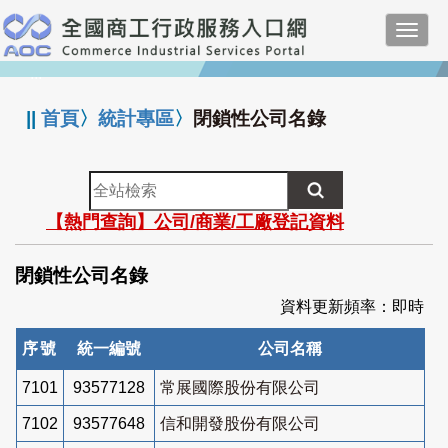
跳
Toggl
到
navig
主
:::
要
內
||
首頁
〉
統計專區
〉
閉鎖性公司名錄
容
全
站
【熱門查詢】公司/商業/工廠登記資料
檢
索
閉鎖性公司名錄
資料更新頻率：即時
序號
統一編號
公司名稱
7101
93577128
常展國際股份有限公司
7102
93577648
信和開發股份有限公司