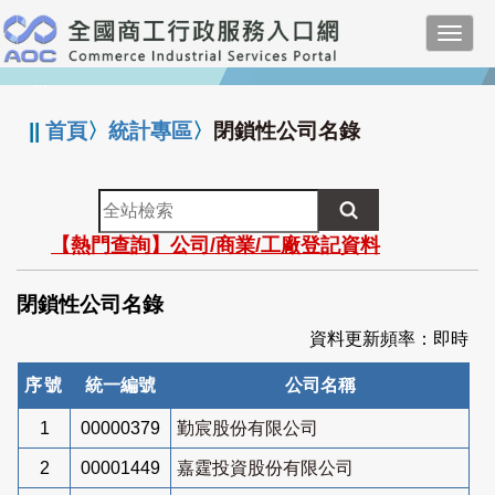
跳
Toggl
到
navig
主
:::
要
內
||
首頁
〉
統計專區
〉
閉鎖性公司名錄
容
全
站
【熱門查詢】公司/商業/工廠登記資料
檢
索
閉鎖性公司名錄
資料更新頻率：即時
序號
統一編號
公司名稱
1
00000379
勤宸股份有限公司
2
00001449
嘉霆投資股份有限公司