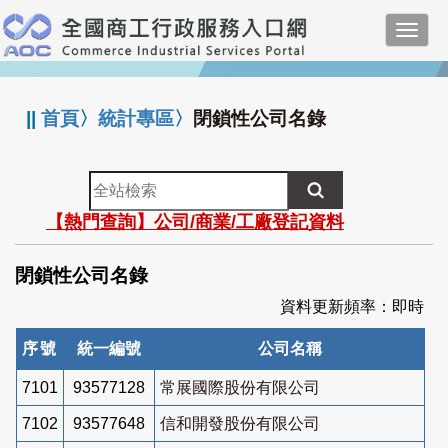
跳
Toggl
到
navig
主
:::
要
內
||
首頁
〉
統計專區
〉
閉鎖性公司名錄
容
全
站
【熱門查詢】公司/商業/工廠登記資料
檢
索
閉鎖性公司名錄
資料更新頻率：即時
序號
統一編號
公司名稱
7101
93577128
常展國際股份有限公司
7102
93577648
信和開發股份有限公司