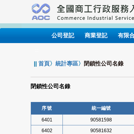
跳
到
主
要
內
公司登記
商業登記
有限
容
:::
||
首頁
〉
統計專區
〉
閉鎖性公司名錄
閉鎖性公司名錄
序號
統一編號
6401
90581598
6402
90581632