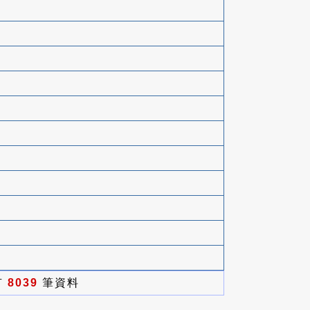
有
8039
筆資料