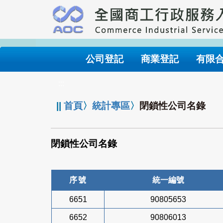
跳
到
主
要
內
公司登記
商業登記
有限
容
:::
||
首頁
〉
統計專區
〉
閉鎖性公司名錄
閉鎖性公司名錄
序號
統一編號
6651
90805653
6652
90806013