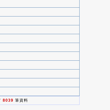
有
8039
筆資料