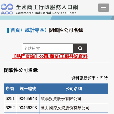
跳
Toggl
到
navig
主
:::
要
內
||
首頁
〉
統計專區
〉
閉鎖性公司名錄
容
全
站
【熱門查詢】公司/商業/工廠登記資料
檢
索
閉鎖性公司名錄
資料更新頻率：即時
序號
統一編號
公司名稱
6251
90465943
筑暘投資股份有限公司
6252
90466393
匯力國際投資股份有限公司