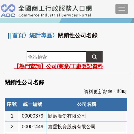
跳
Toggl
到
navig
主
:::
要
內
||
首頁
〉
統計專區
〉
閉鎖性公司名錄
容
全
站
【熱門查詢】公司/商業/工廠登記資料
檢
索
閉鎖性公司名錄
資料更新頻率：即時
序號
統一編號
公司名稱
1
00000379
勤宸股份有限公司
2
00001449
嘉霆投資股份有限公司