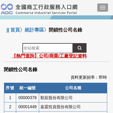
跳
Toggl
到
navig
主
:::
要
內
||
首頁
〉
統計專區
〉
閉鎖性公司名錄
容
全
站
【熱門查詢】公司/商業/工廠登記資料
檢
索
閉鎖性公司名錄
資料更新頻率：即時
序號
統一編號
公司名稱
1
00000379
勤宸股份有限公司
2
00001449
嘉霆投資股份有限公司