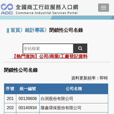
跳
Toggl
到
navig
主
:::
要
內
||
首頁
〉
統計專區
〉
閉鎖性公司名錄
容
全
站
【熱門查詢】公司/商業/工廠登記資料
檢
索
閉鎖性公司名錄
資料更新頻率：即時
序號
統一編號
公司名稱
201
00139606
白洞股份有限公司
202
00140934
隆鑫環保股份有限公司