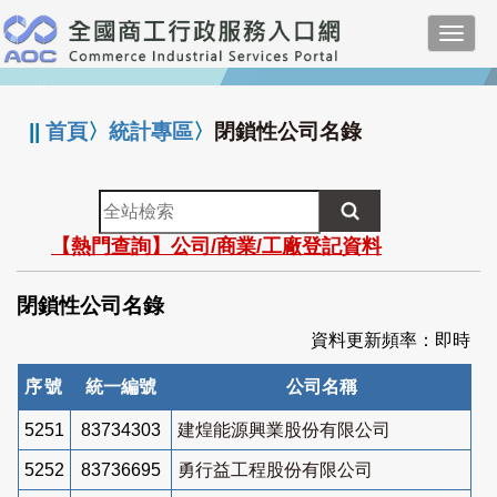
跳
Toggl
到
navig
主
:::
要
內
||
首頁
〉
統計專區
〉
閉鎖性公司名錄
容
全
站
【熱門查詢】公司/商業/工廠登記資料
檢
索
閉鎖性公司名錄
資料更新頻率：即時
序號
統一編號
公司名稱
5251
83734303
建煌能源興業股份有限公司
5252
83736695
勇行益工程股份有限公司