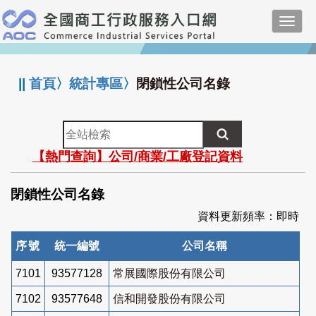
跳
Toggl
到
navig
主
:::
要
內
||
首頁
〉
統計專區
〉
閉鎖性公司名錄
容
全
站
【熱門查詢】公司/商業/工廠登記資料
檢
索
閉鎖性公司名錄
資料更新頻率：即時
序號
統一編號
公司名稱
7101
93577128
常展國際股份有限公司
7102
93577648
信和開發股份有限公司