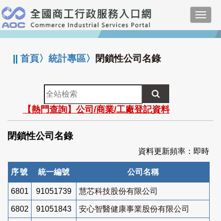
跳
Toggl
到
navig
主
:::
要
內
||
首頁
〉
統計專區
〉
閉鎖性公司名錄
容
全
站
【熱門查詢】公司/商業/工廠登記資料
檢
索
閉鎖性公司名錄
資料更新頻率：即時
序號
統一編號
公司名稱
6801
91051739
慧芯科技股份有限公司
6802
91051843
安心智醫健康事業股份有限公司