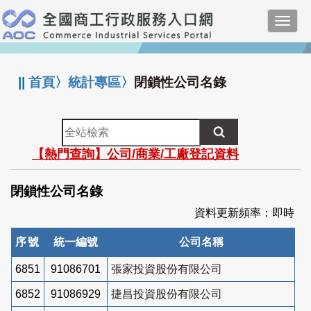
跳
Toggl
到
navig
主
:::
要
內
||
首頁
〉
統計專區
〉
閉鎖性公司名錄
容
全
站
【熱門查詢】公司/商業/工廠登記資料
檢
索
閉鎖性公司名錄
資料更新頻率：即時
序號
統一編號
公司名稱
6851
91086701
張家投資股份有限公司
6852
91086929
捷昌投資股份有限公司