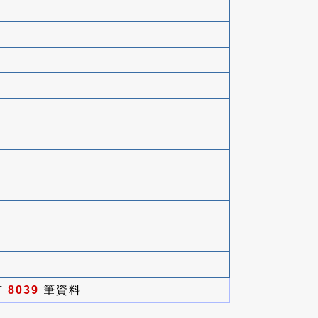
有
8039
筆資料