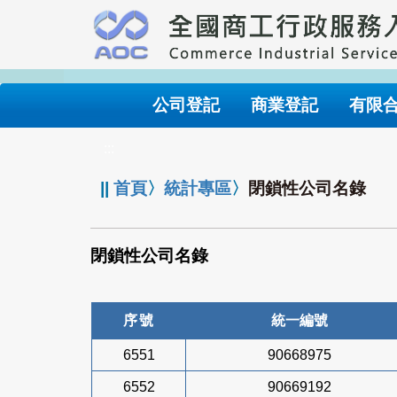
跳
到
主
要
內
公司登記
商業登記
有限
容
:::
||
首頁
〉
統計專區
〉
閉鎖性公司名錄
閉鎖性公司名錄
序號
統一編號
6551
90668975
6552
90669192