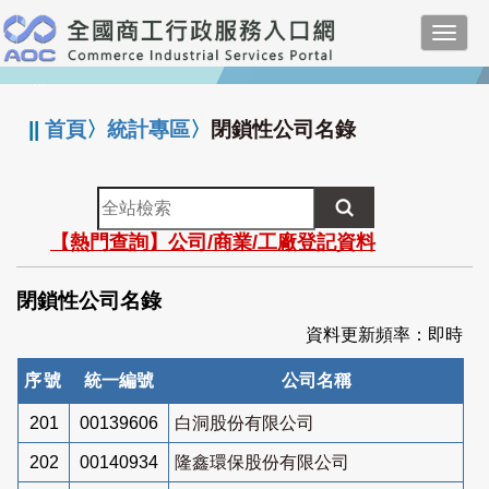
跳
Toggl
到
navig
主
:::
要
內
||
首頁
〉
統計專區
〉
閉鎖性公司名錄
容
全
站
【熱門查詢】公司/商業/工廠登記資料
檢
索
閉鎖性公司名錄
資料更新頻率：即時
序號
統一編號
公司名稱
201
00139606
白洞股份有限公司
202
00140934
隆鑫環保股份有限公司