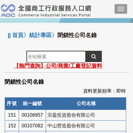
跳
Toggl
到
navig
主
:::
要
內
||
首頁
〉
統計專區
〉
閉鎖性公司名錄
容
全
站
【熱門查詢】公司/商業/工廠登記資料
檢
索
閉鎖性公司名錄
資料更新頻率：即時
序號
統一編號
公司名稱
151
00106957
宗盈投資股份有限公司
152
00107082
中山營造股份有限公司