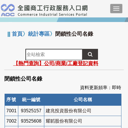
跳
Toggl
到
navig
主
:::
要
內
||
首頁
〉
統計專區
〉
閉鎖性公司名錄
容
全
站
【熱門查詢】公司/商業/工廠登記資料
檢
索
閉鎖性公司名錄
資料更新頻率：即時
序號
統一編號
公司名稱
7001
93525157
建兆投資股份有限公司
7002
93525608
耀韜股份有限公司