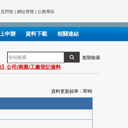
常見問答
|
網站導覽
|
公務專區
上申辦
資料下載
相關連結
全
進階檢索
站
】公司/商業/工廠登記資料
檢
索
資料更新頻率：即時