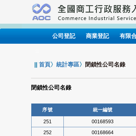
跳
到
主
要
內
公司登記
商業登記
有限
容
:::
||
首頁
〉
統計專區
〉
閉鎖性公司名錄
閉鎖性公司名錄
序號
統一編號
251
00168593
252
00168664