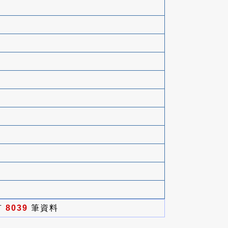
有
8039
筆資料