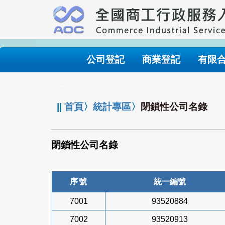
跳
到
主
要
內
公司登記
商業登記
有限
容
:::
||
首頁
〉
統計專區
〉
閉鎖性公司名錄
閉鎖性公司名錄
序號
統一編號
7001
93520884
7002
93520913