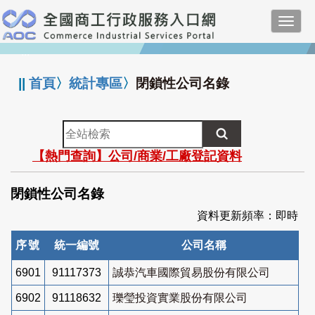
跳
Toggl
到
navig
主
:::
要
內
||
首頁
〉
統計專區
〉
閉鎖性公司名錄
容
全
站
【熱門查詢】公司/商業/工廠登記資料
檢
索
閉鎖性公司名錄
資料更新頻率：即時
序號
統一編號
公司名稱
6901
91117373
誠恭汽車國際貿易股份有限公司
6902
91118632
瓅瑩投資實業股份有限公司