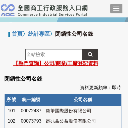
跳
Toggl
到
navig
主
:::
要
內
||
首頁
〉
統計專區
〉
閉鎖性公司名錄
容
全
站
【熱門查詢】公司/商業/工廠登記資料
檢
索
閉鎖性公司名錄
資料更新頻率：即時
序號
統一編號
公司名稱
101
00072437
康擎國際股份有限公司
102
00073793
昆兆益公益股份有限公司