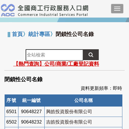
跳
Toggl
到
navig
主
:::
要
內
||
首頁
〉
統計專區
〉
閉鎖性公司名錄
容
全
站
【熱門查詢】公司/商業/工廠登記資料
檢
索
閉鎖性公司名錄
資料更新頻率：即時
序號
統一編號
公司名稱
6501
90648227
興皓投資股份有限公司
6502
90648232
吉皓投資股份有限公司