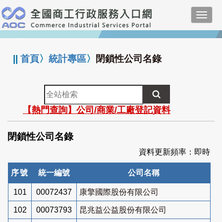
跳
Toggl
到
navig
主
:::
要
內
||
首頁
〉
統計專區
〉
閉鎖性公司名錄
容
全
站
【熱門查詢】公司/商業/工廠登記資料
檢
索
閉鎖性公司名錄
資料更新頻率：即時
序號
統一編號
公司名稱
101
00072437
康擎國際股份有限公司
102
00073793
昆兆益公益股份有限公司