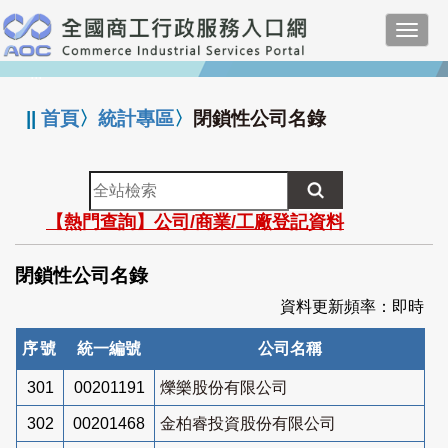
跳
Toggl
到
navig
主
:::
要
內
||
首頁
〉
統計專區
〉
閉鎖性公司名錄
容
全
站
【熱門查詢】公司/商業/工廠登記資料
檢
索
閉鎖性公司名錄
資料更新頻率：即時
序號
統一編號
公司名稱
301
00201191
爍樂股份有限公司
302
00201468
金柏睿投資股份有限公司