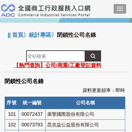
跳
Toggl
到
navig
主
:::
要
內
||
首頁
〉
統計專區
〉
閉鎖性公司名錄
容
全
站
【熱門查詢】公司/商業/工廠登記資料
檢
索
閉鎖性公司名錄
資料更新頻率：即時
序號
統一編號
公司名稱
101
00072437
康擎國際股份有限公司
102
00073793
昆兆益公益股份有限公司