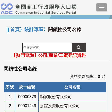
跳
Toggl
到
navig
主
:::
要
內
||
首頁
〉
統計專區
〉
閉鎖性公司名錄
容
全
站
【熱門查詢】公司/商業/工廠登記資料
檢
索
閉鎖性公司名錄
資料更新頻率：即時
序號
統一編號
公司名稱
1
00000379
勤宸股份有限公司
2
00001449
嘉霆投資股份有限公司