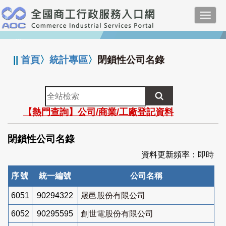
跳
Toggl
到
navig
主
:::
要
內
||
首頁
〉
統計專區
〉
閉鎖性公司名錄
容
全
站
【熱門查詢】公司/商業/工廠登記資料
檢
索
閉鎖性公司名錄
資料更新頻率：即時
序號
統一編號
公司名稱
6051
90294322
晟邑股份有限公司
6052
90295595
創世電股份有限公司