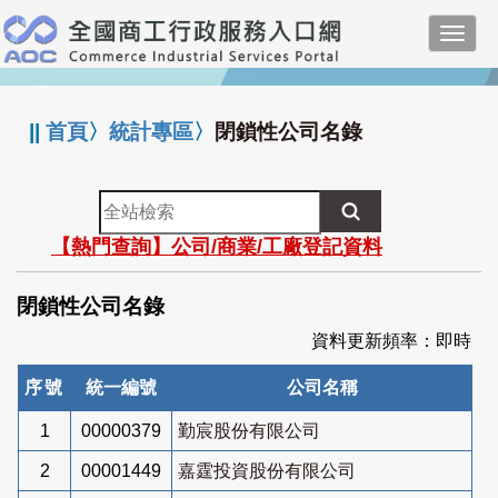
跳
Toggl
到
navig
主
:::
要
內
||
首頁
〉
統計專區
〉
閉鎖性公司名錄
容
全
站
【熱門查詢】公司/商業/工廠登記資料
檢
索
閉鎖性公司名錄
資料更新頻率：即時
序號
統一編號
公司名稱
1
00000379
勤宸股份有限公司
2
00001449
嘉霆投資股份有限公司