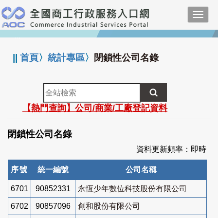
跳
Toggl
到
navig
主
:::
要
內
||
首頁
〉
統計專區
〉
閉鎖性公司名錄
容
全
站
【熱門查詢】公司/商業/工廠登記資料
檢
索
閉鎖性公司名錄
資料更新頻率：即時
序號
統一編號
公司名稱
6701
90852331
永恆少年數位科技股份有限公司
6702
90857096
創和股份有限公司