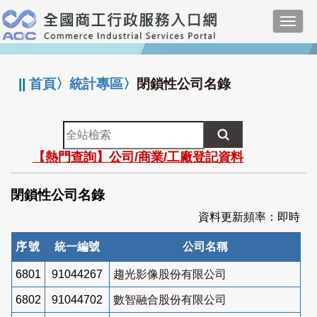
跳
Toggl
到
navig
主
:::
要
內
||
首頁
〉
統計專區
〉
閉鎖性公司名錄
容
全
站
【熱門查詢】公司/商業/工廠登記資料
檢
索
閉鎖性公司名錄
資料更新頻率：即時
序號
統一編號
公司名稱
6801
91044267
趨光影像股份有限公司
6802
91044702
數智融合股份有限公司