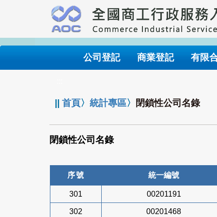
跳
到
主
要
內
公司登記
商業登記
有限
容
:::
||
首頁
〉
統計專區
〉
閉鎖性公司名錄
閉鎖性公司名錄
序號
統一編號
301
00201191
302
00201468