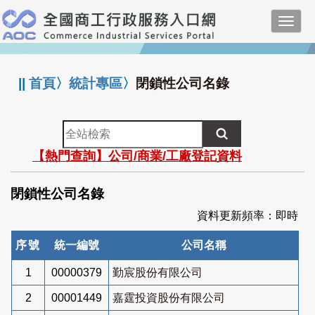
跳
Toggl
到
navig
主
:::
要
內
||
首頁
〉
統計專區
〉
閉鎖性公司名錄
容
全
站
【熱門查詢】公司/商業/工廠登記資料
檢
索
閉鎖性公司名錄
資料更新頻率：即時
序號
統一編號
公司名稱
1
00000379
勤宸股份有限公司
2
00001449
嘉霆投資股份有限公司