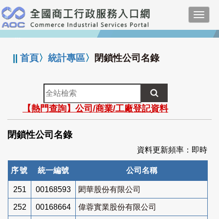
跳
Toggl
到
navig
主
:::
要
內
||
首頁
〉
統計專區
〉
閉鎖性公司名錄
容
全
站
【熱門查詢】公司/商業/工廠登記資料
檢
索
閉鎖性公司名錄
資料更新頻率：即時
序號
統一編號
公司名稱
251
00168593
閎華股份有限公司
252
00168664
偉蓉實業股份有限公司