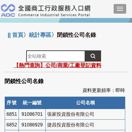
跳
Toggl
到
navig
主
:::
要
內
||
首頁
〉
統計專區
〉
閉鎖性公司名錄
容
全
站
【熱門查詢】公司/商業/工廠登記資料
檢
索
閉鎖性公司名錄
資料更新頻率：即時
序號
統一編號
公司名稱
6851
91086701
張家投資股份有限公司
6852
91086929
捷昌投資股份有限公司