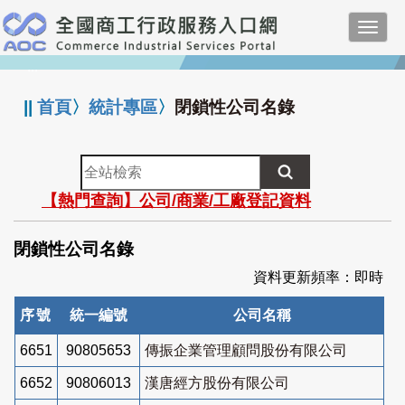
跳
Toggl
到
navig
主
:::
要
內
||
首頁
〉
統計專區
〉
閉鎖性公司名錄
容
全
站
【熱門查詢】公司/商業/工廠登記資料
檢
索
閉鎖性公司名錄
資料更新頻率：即時
序號
統一編號
公司名稱
6651
90805653
傳振企業管理顧問股份有限公司
6652
90806013
漢唐經方股份有限公司