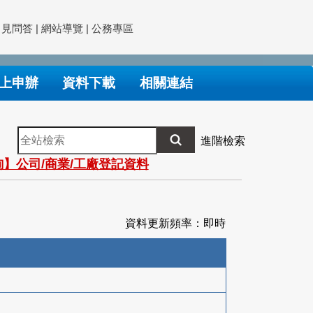
常見問答
|
網站導覽
|
公務專區
上申辦
資料下載
相關連結
全
進階檢索
站
】公司/商業/工廠登記資料
檢
索
資料更新頻率：即時