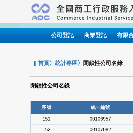
跳
到
主
要
內
公司登記
商業登記
有限
容
:::
||
首頁
〉
統計專區
〉
閉鎖性公司名錄
閉鎖性公司名錄
序號
統一編號
151
00106957
152
00107082