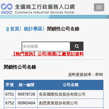
跳
Toggl
到
navig
主
:::
要
內
||
首頁
〉
統計專區
〉
閉鎖性公司名錄
容
全
站
【熱門查詢】公司/商業/工廠登記資料
檢
索
閉鎖性公司名錄
資料更新頻率：即時
序號
統一編號
公司名稱
6751
90978726
長富國際投資股份有限公司
6752
90983404
創恩實業股份有限公司