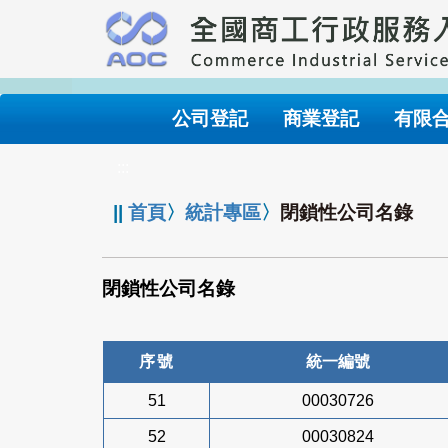
跳
到
主
要
內
公司登記
商業登記
有限
容
:::
||
首頁
〉
統計專區
〉
閉鎖性公司名錄
閉鎖性公司名錄
序號
統一編號
51
00030726
52
00030824