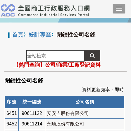
跳
Toggl
到
navig
主
:::
要
內
||
首頁
〉
統計專區
〉
閉鎖性公司名錄
容
全
站
【熱門查詢】公司/商業/工廠登記資料
檢
索
閉鎖性公司名錄
資料更新頻率：即時
序號
統一編號
公司名稱
6451
90611122
安安吉股份有限公司
6452
90611214
永馳股份有限公司