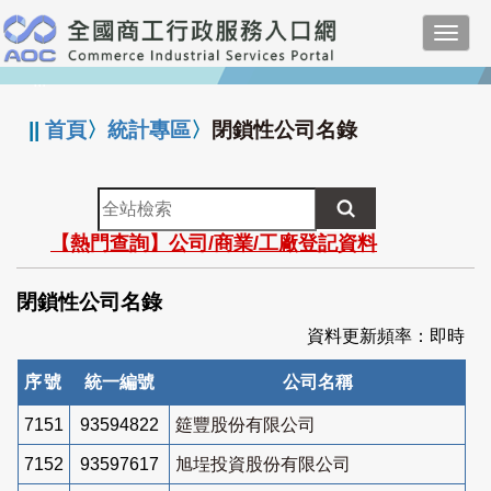
跳
Toggl
到
navig
主
:::
要
內
||
首頁
〉
統計專區
〉
閉鎖性公司名錄
容
全
站
【熱門查詢】公司/商業/工廠登記資料
檢
索
閉鎖性公司名錄
資料更新頻率：即時
序號
統一編號
公司名稱
7151
93594822
筵豐股份有限公司
7152
93597617
旭埕投資股份有限公司