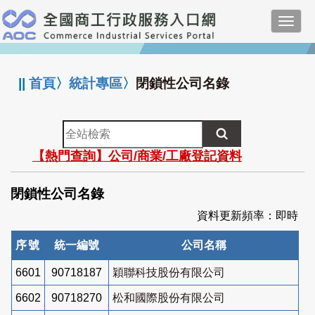
跳
Toggl
到
navig
主
:::
要
內
||
首頁
〉
統計專區
〉
閉鎖性公司名錄
容
全
站
【熱門查詢】公司/商業/工廠登記資料
檢
索
閉鎖性公司名錄
資料更新頻率：即時
序號
統一編號
公司名稱
6601
90718187
穎聯科技股份有限公司
6602
90718270
松和國際股份有限公司