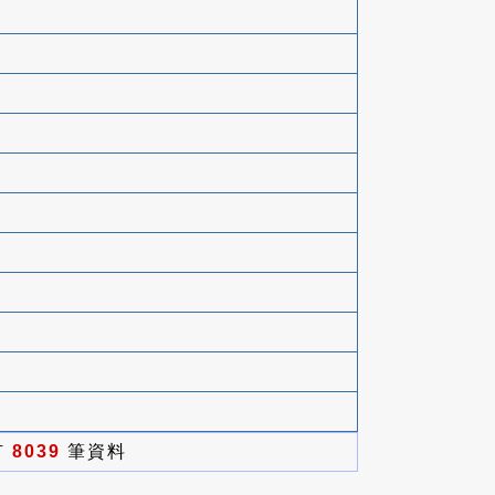
有
8039
筆資料