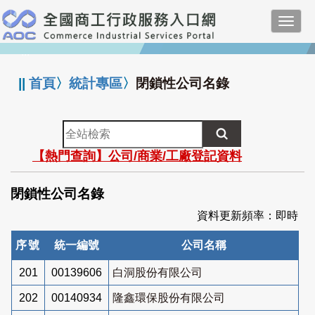
跳
Toggl
到
navig
主
:::
要
內
||
首頁
〉
統計專區
〉
閉鎖性公司名錄
容
全
站
【熱門查詢】公司/商業/工廠登記資料
檢
索
閉鎖性公司名錄
資料更新頻率：即時
序號
統一編號
公司名稱
201
00139606
白洞股份有限公司
202
00140934
隆鑫環保股份有限公司