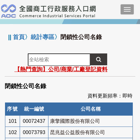
跳
Toggl
到
navig
主
:::
要
內
||
首頁
〉
統計專區
〉
閉鎖性公司名錄
容
全
站
【熱門查詢】公司/商業/工廠登記資料
檢
索
閉鎖性公司名錄
資料更新頻率：即時
序號
統一編號
公司名稱
101
00072437
康擎國際股份有限公司
102
00073793
昆兆益公益股份有限公司