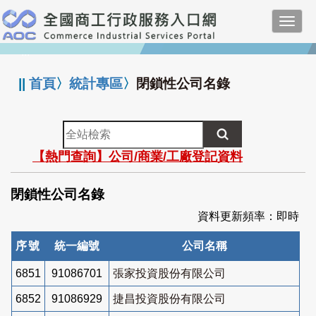
跳
Toggl
到
navig
主
:::
要
內
||
首頁
〉
統計專區
〉
閉鎖性公司名錄
容
全
站
【熱門查詢】公司/商業/工廠登記資料
檢
索
閉鎖性公司名錄
資料更新頻率：即時
序號
統一編號
公司名稱
6851
91086701
張家投資股份有限公司
6852
91086929
捷昌投資股份有限公司