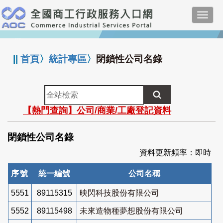
跳
Toggl
到
navig
主
:::
要
內
||
首頁
〉
統計專區
〉
閉鎖性公司名錄
容
全
站
【熱門查詢】公司/商業/工廠登記資料
檢
索
閉鎖性公司名錄
資料更新頻率：即時
序號
統一編號
公司名稱
5551
89115315
映閃科技股份有限公司
5552
89115498
未來造物種夢想股份有限公司