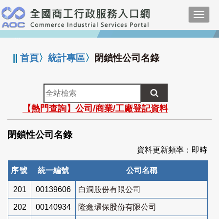
跳
Toggl
到
navig
主
:::
要
內
||
首頁
〉
統計專區
〉
閉鎖性公司名錄
容
全
站
【熱門查詢】公司/商業/工廠登記資料
檢
索
閉鎖性公司名錄
資料更新頻率：即時
序號
統一編號
公司名稱
201
00139606
白洞股份有限公司
202
00140934
隆鑫環保股份有限公司