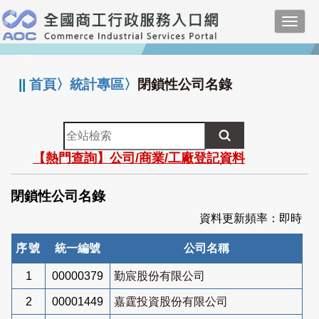
跳
Toggl
到
navig
主
:::
要
內
||
首頁
〉
統計專區
〉
閉鎖性公司名錄
容
全
站
【熱門查詢】公司/商業/工廠登記資料
檢
索
閉鎖性公司名錄
資料更新頻率：即時
序號
統一編號
公司名稱
1
00000379
勤宸股份有限公司
2
00001449
嘉霆投資股份有限公司