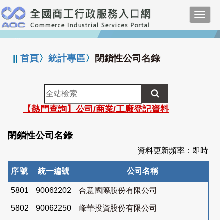
跳
Toggl
到
navig
主
:::
要
內
||
首頁
〉
統計專區
〉
閉鎖性公司名錄
容
全
站
【熱門查詢】公司/商業/工廠登記資料
檢
索
閉鎖性公司名錄
資料更新頻率：即時
序號
統一編號
公司名稱
5801
90062202
合意國際股份有限公司
5802
90062250
峰華投資股份有限公司