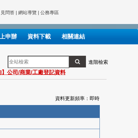
常見問答
|
網站導覽
|
公務專區
上申辦
資料下載
相關連結
全
進階檢索
站
】公司/商業/工廠登記資料
檢
索
資料更新頻率：即時