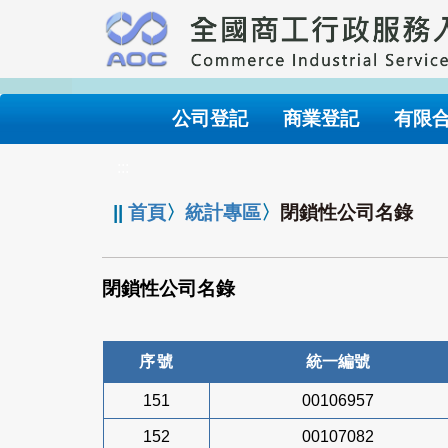
跳
到
主
要
內
公司登記
商業登記
有限
容
:::
||
首頁
〉
統計專區
〉
閉鎖性公司名錄
閉鎖性公司名錄
序號
統一編號
151
00106957
152
00107082